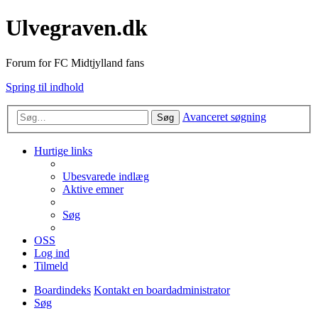
Ulvegraven.dk
Forum for FC Midtjylland fans
Spring til indhold
Avanceret søgning
Søg
Hurtige links
Ubesvarede indlæg
Aktive emner
Søg
OSS
Log ind
Tilmeld
Boardindeks
Kontakt en boardadministrator
Søg