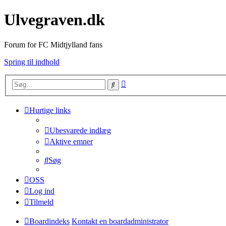
Ulvegraven.dk
Forum for FC Midtjylland fans
Spring til indhold
Avanceret
Søg
søgning
Hurtige links
Ubesvarede indlæg
Aktive emner
Søg
OSS
Log ind
Tilmeld
Boardindeks
Kontakt en boardadministrator