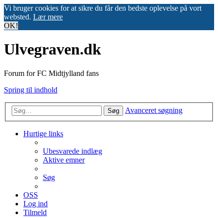
Vi bruger cookies for at sikre du får den bedste oplevelse på vort
websted.
Lær mere
OK!
Ulvegraven.dk
Forum for FC Midtjylland fans
Spring til indhold
Avanceret søgning
Søg
Hurtige links
Ubesvarede indlæg
Aktive emner
Søg
OSS
Log ind
Tilmeld