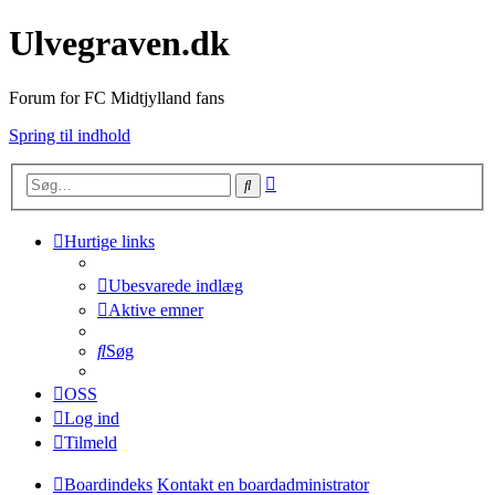
Ulvegraven.dk
Forum for FC Midtjylland fans
Spring til indhold
Avanceret
Søg
søgning
Hurtige links
Ubesvarede indlæg
Aktive emner
Søg
OSS
Log ind
Tilmeld
Boardindeks
Kontakt en boardadministrator