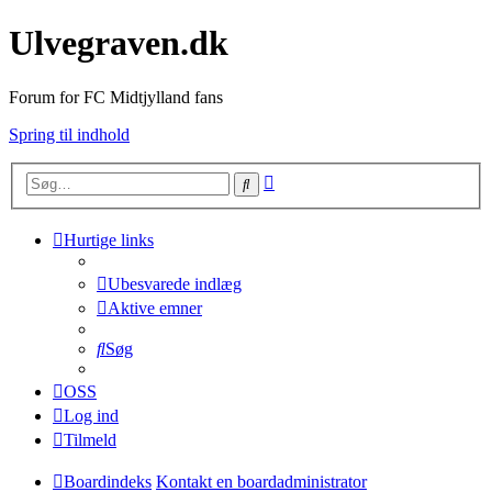
Ulvegraven.dk
Forum for FC Midtjylland fans
Spring til indhold
Avanceret
Søg
søgning
Hurtige links
Ubesvarede indlæg
Aktive emner
Søg
OSS
Log ind
Tilmeld
Boardindeks
Kontakt en boardadministrator