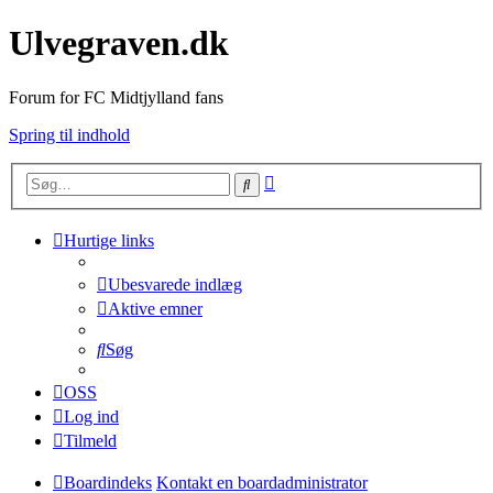
Ulvegraven.dk
Forum for FC Midtjylland fans
Spring til indhold
Avanceret
Søg
søgning
Hurtige links
Ubesvarede indlæg
Aktive emner
Søg
OSS
Log ind
Tilmeld
Boardindeks
Kontakt en boardadministrator