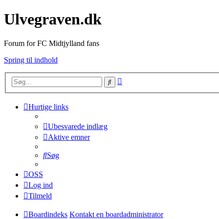
Ulvegraven.dk
Forum for FC Midtjylland fans
Spring til indhold
Avanceret
Søg
søgning
Hurtige links
Ubesvarede indlæg
Aktive emner
Søg
OSS
Log ind
Tilmeld
Boardindeks
Kontakt en boardadministrator