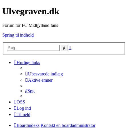
Ulvegraven.dk
Forum for FC Midtjylland fans
Spring til indhold
Avanceret
Søg
søgning
Hurtige links
Ubesvarede indlæg
Aktive emner
Søg
OSS
Log ind
Tilmeld
Boardindeks
Kontakt en boardadministrator