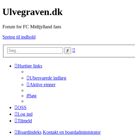
Ulvegraven.dk
Forum for FC Midtjylland fans
Spring til indhold
Avanceret
Søg
søgning
Hurtige links
Ubesvarede indlæg
Aktive emner
Søg
OSS
Log ind
Tilmeld
Boardindeks
Kontakt en boardadministrator