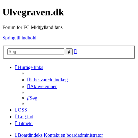
Ulvegraven.dk
Forum for FC Midtjylland fans
Spring til indhold
Avanceret
Søg
søgning
Hurtige links
Ubesvarede indlæg
Aktive emner
Søg
OSS
Log ind
Tilmeld
Boardindeks
Kontakt en boardadministrator