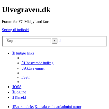
Ulvegraven.dk
Forum for FC Midtjylland fans
Spring til indhold
Avanceret
Søg
søgning
Hurtige links
Ubesvarede indlæg
Aktive emner
Søg
OSS
Log ind
Tilmeld
Boardindeks
Kontakt en boardadministrator