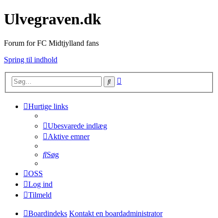
Ulvegraven.dk
Forum for FC Midtjylland fans
Spring til indhold
Avanceret
Søg
søgning
Hurtige links
Ubesvarede indlæg
Aktive emner
Søg
OSS
Log ind
Tilmeld
Boardindeks
Kontakt en boardadministrator