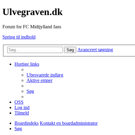
Ulvegraven.dk
Forum for FC Midtjylland fans
Spring til indhold
Avanceret søgning
Søg
Hurtige links
Ubesvarede indlæg
Aktive emner
Søg
OSS
Log ind
Tilmeld
Boardindeks
Kontakt en boardadministrator
Søg