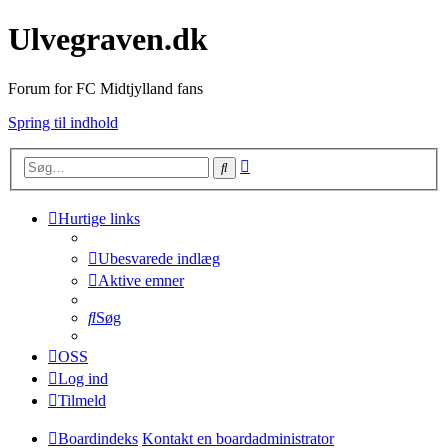
Ulvegraven.dk
Forum for FC Midtjylland fans
Spring til indhold
Avanceret
Søg
søgning
Hurtige links
Ubesvarede indlæg
Aktive emner
Søg
OSS
Log ind
Tilmeld
Boardindeks
Kontakt en boardadministrator