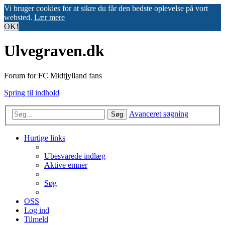
Vi bruger cookies for at sikre du får den bedste oplevelse på vort
websted.
Lær mere
OK!
Ulvegraven.dk
Forum for FC Midtjylland fans
Spring til indhold
Avanceret søgning
Søg
Hurtige links
Ubesvarede indlæg
Aktive emner
Søg
OSS
Log ind
Tilmeld