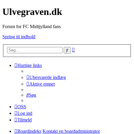
Ulvegraven.dk
Forum for FC Midtjylland fans
Spring til indhold
Avanceret
Søg
søgning
Hurtige links
Ubesvarede indlæg
Aktive emner
Søg
OSS
Log ind
Tilmeld
Boardindeks
Kontakt en boardadministrator