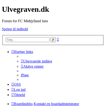
Ulvegraven.dk
Forum for FC Midtjylland fans
Spring til indhold
Avanceret
Søg
søgning
Hurtige links
Ubesvarede indlæg
Aktive emner
Søg
OSS
Log ind
Tilmeld
Boardindeks
Kontakt en boardadministrator