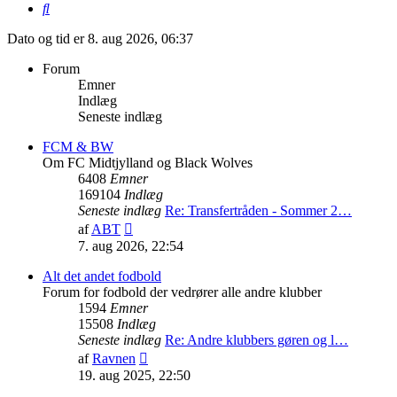
Søg
Dato og tid er 8. aug 2026, 06:37
Forum
Emner
Indlæg
Seneste indlæg
FCM & BW
Om FC Midtjylland og Black Wolves
6408
Emner
169104
Indlæg
Seneste indlæg
Re: Transfertråden - Sommer 2…
Vis
af
ABT
det
7. aug 2026, 22:54
seneste
indlæg
Alt det andet fodbold
Forum for fodbold der vedrører alle andre klubber
1594
Emner
15508
Indlæg
Seneste indlæg
Re: Andre klubbers gøren og l…
Vis
af
Ravnen
det
19. aug 2025, 22:50
seneste