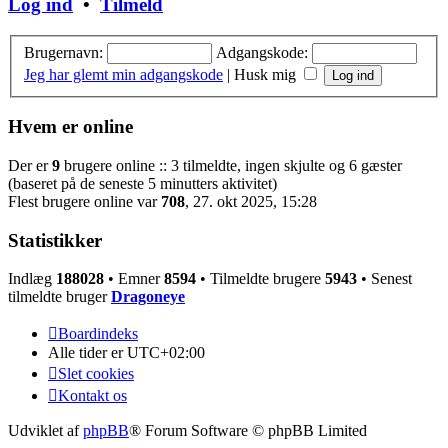
Log ind
•
Tilmeld
Brugernavn:
Adgangskode:
Jeg har glemt min adgangskode
|
Husk mig
Hvem er online
Der er
9
brugere online :: 3 tilmeldte, ingen skjulte og 6 gæster
(baseret på de seneste 5 minutters aktivitet)
Flest brugere online var
708
, 27. okt 2025, 15:28
Statistikker
Indlæg
188028
• Emner
8594
• Tilmeldte brugere
5943
• Senest
tilmeldte bruger
Dragoneye
Boardindeks
Alle tider er
UTC+02:00
Slet cookies
Kontakt os
Udviklet af
phpBB
® Forum Software © phpBB Limited