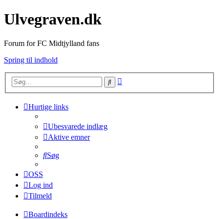
Ulvegraven.dk
Forum for FC Midtjylland fans
Spring til indhold
Avanceret
Søg
søgning
Hurtige links
Ubesvarede indlæg
Aktive emner
Søg
OSS
Log ind
Tilmeld
Boardindeks