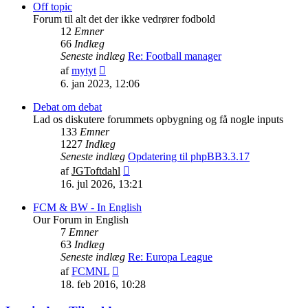
indlæg
Off topic
Forum til alt det der ikke vedrører fodbold
12
Emner
66
Indlæg
Seneste indlæg
Re: Football manager
Vis
af
mytyt
det
6. jan 2023, 12:06
seneste
indlæg
Debat om debat
Lad os diskutere forummets opbygning og få nogle inputs
133
Emner
1227
Indlæg
Seneste indlæg
Opdatering til phpBB3.3.17
Vis
af
JGToftdahl
det
16. jul 2026, 13:21
seneste
indlæg
FCM & BW - In English
Our Forum in English
7
Emner
63
Indlæg
Seneste indlæg
Re: Europa League
Vis
af
FCMNL
det
18. feb 2016, 10:28
seneste
indlæg