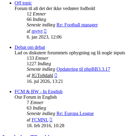
indlæg
Off topic
Forum til alt det der ikke vedrører fodbold
12
Emner
66
Indlæg
Seneste indlæg
Re: Football manager
Vis
af
mytyt
det
6. jan 2023, 12:06
seneste
indlæg
Debat om debat
Lad os diskutere forummets opbygning og få nogle inputs
133
Emner
1227
Indlæg
Seneste indlæg
Opdatering til phpBB3.3.17
Vis
af
JGToftdahl
det
16. jul 2026, 13:21
seneste
indlæg
FCM & BW - In English
Our Forum in English
7
Emner
63
Indlæg
Seneste indlæg
Re: Europa League
Vis
af
FCMNL
det
18. feb 2016, 10:28
seneste
indlæg