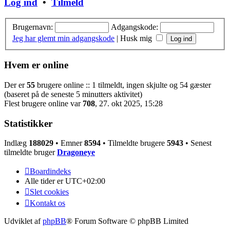
Log ind
•
Tilmeld
Brugernavn:
Adgangskode:
Jeg har glemt min adgangskode
|
Husk mig
Hvem er online
Der er
55
brugere online :: 1 tilmeldt, ingen skjulte og 54 gæster
(baseret på de seneste 5 minutters aktivitet)
Flest brugere online var
708
, 27. okt 2025, 15:28
Statistikker
Indlæg
188029
• Emner
8594
• Tilmeldte brugere
5943
• Senest
tilmeldte bruger
Dragoneye
Boardindeks
Alle tider er
UTC+02:00
Slet cookies
Kontakt os
Udviklet af
phpBB
® Forum Software © phpBB Limited