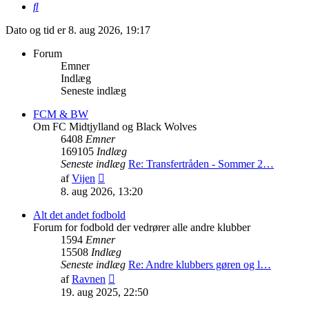
Søg
Dato og tid er 8. aug 2026, 19:17
Forum
Emner
Indlæg
Seneste indlæg
FCM & BW
Om FC Midtjylland og Black Wolves
6408
Emner
169105
Indlæg
Seneste indlæg
Re: Transfertråden - Sommer 2…
Vis
af
Vijen
det
8. aug 2026, 13:20
seneste
indlæg
Alt det andet fodbold
Forum for fodbold der vedrører alle andre klubber
1594
Emner
15508
Indlæg
Seneste indlæg
Re: Andre klubbers gøren og l…
Vis
af
Ravnen
det
19. aug 2025, 22:50
seneste