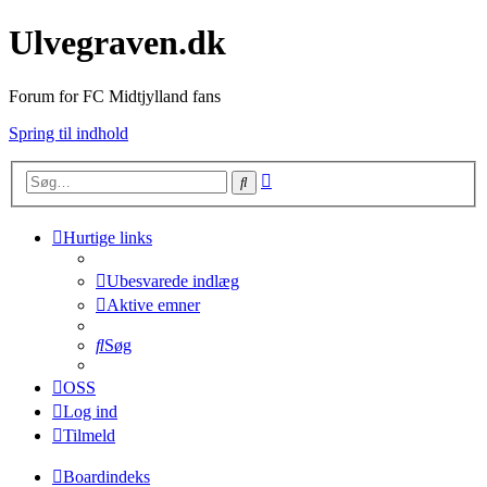
Ulvegraven.dk
Forum for FC Midtjylland fans
Spring til indhold
Avanceret
Søg
søgning
Hurtige links
Ubesvarede indlæg
Aktive emner
Søg
OSS
Log ind
Tilmeld
Boardindeks