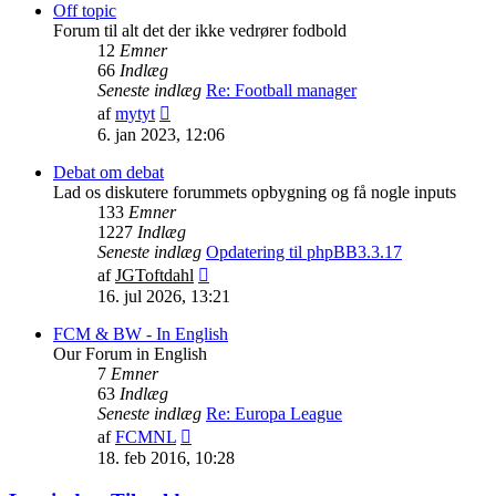
indlæg
Off topic
Forum til alt det der ikke vedrører fodbold
12
Emner
66
Indlæg
Seneste indlæg
Re: Football manager
Vis
af
mytyt
det
6. jan 2023, 12:06
seneste
indlæg
Debat om debat
Lad os diskutere forummets opbygning og få nogle inputs
133
Emner
1227
Indlæg
Seneste indlæg
Opdatering til phpBB3.3.17
Vis
af
JGToftdahl
det
16. jul 2026, 13:21
seneste
indlæg
FCM & BW - In English
Our Forum in English
7
Emner
63
Indlæg
Seneste indlæg
Re: Europa League
Vis
af
FCMNL
det
18. feb 2016, 10:28
seneste
indlæg