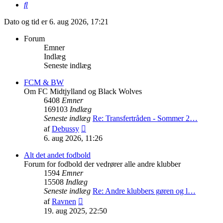
Søg
Dato og tid er 6. aug 2026, 17:21
Forum
Emner
Indlæg
Seneste indlæg
FCM & BW
Om FC Midtjylland og Black Wolves
6408
Emner
169103
Indlæg
Seneste indlæg
Re: Transfertråden - Sommer 2…
Vis
af
Debussy
det
6. aug 2026, 11:26
seneste
indlæg
Alt det andet fodbold
Forum for fodbold der vedrører alle andre klubber
1594
Emner
15508
Indlæg
Seneste indlæg
Re: Andre klubbers gøren og l…
Vis
af
Ravnen
det
19. aug 2025, 22:50
seneste