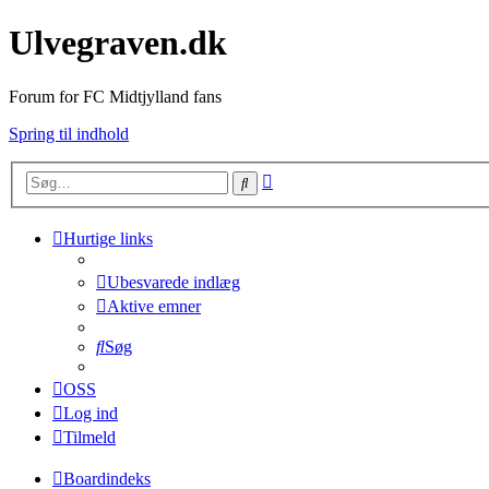
Ulvegraven.dk
Forum for FC Midtjylland fans
Spring til indhold
Avanceret
Søg
søgning
Hurtige links
Ubesvarede indlæg
Aktive emner
Søg
OSS
Log ind
Tilmeld
Boardindeks