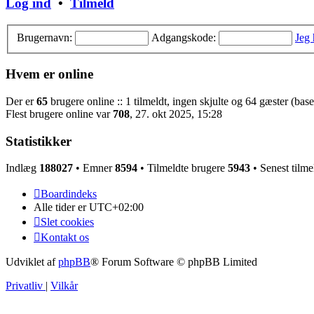
Log ind
•
Tilmeld
Brugernavn:
Adgangskode:
Jeg
Hvem er online
Der er
65
brugere online :: 1 tilmeldt, ingen skjulte og 64 gæster (base
Flest brugere online var
708
, 27. okt 2025, 15:28
Statistikker
Indlæg
188027
• Emner
8594
• Tilmeldte brugere
5943
• Senest tilme
Boardindeks
Alle tider er
UTC+02:00
Slet cookies
Kontakt os
Udviklet af
phpBB
® Forum Software © phpBB Limited
Privatliv
|
Vilkår