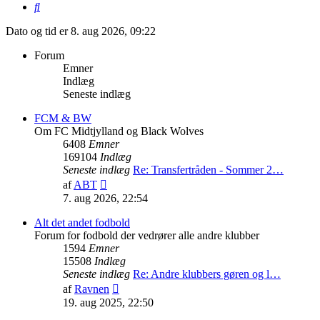
Søg
Dato og tid er 8. aug 2026, 09:22
Forum
Emner
Indlæg
Seneste indlæg
FCM & BW
Om FC Midtjylland og Black Wolves
6408
Emner
169104
Indlæg
Seneste indlæg
Re: Transfertråden - Sommer 2…
Vis
af
ABT
det
7. aug 2026, 22:54
seneste
indlæg
Alt det andet fodbold
Forum for fodbold der vedrører alle andre klubber
1594
Emner
15508
Indlæg
Seneste indlæg
Re: Andre klubbers gøren og l…
Vis
af
Ravnen
det
19. aug 2025, 22:50
seneste