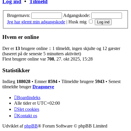
Log ind
•
Tilmeld
Brugernavn:
Adgangskode:
Jeg har glemt min adgangskode
|
Husk mig
Hvem er online
Der er
13
brugere online :: 1 tilmeldt, ingen skjulte og 12 gæster
(baseret på de seneste 5 minutters aktivitet)
Flest brugere online var
708
, 27. okt 2025, 15:28
Statistikker
Indlæg
188028
• Emner
8594
• Tilmeldte brugere
5943
• Senest
tilmeldte bruger
Dragoneye
Boardindeks
Alle tider er
UTC+02:00
Slet cookies
Kontakt os
Udviklet af
phpBB
® Forum Software © phpBB Limited