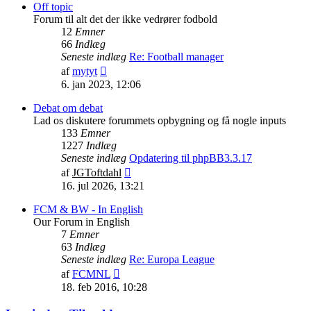
indlæg
Off topic
Forum til alt det der ikke vedrører fodbold
12
Emner
66
Indlæg
Seneste indlæg
Re: Football manager
Vis
af
mytyt
det
6. jan 2023, 12:06
seneste
indlæg
Debat om debat
Lad os diskutere forummets opbygning og få nogle inputs
133
Emner
1227
Indlæg
Seneste indlæg
Opdatering til phpBB3.3.17
Vis
af
JGToftdahl
det
16. jul 2026, 13:21
seneste
indlæg
FCM & BW - In English
Our Forum in English
7
Emner
63
Indlæg
Seneste indlæg
Re: Europa League
Vis
af
FCMNL
det
18. feb 2016, 10:28
seneste
indlæg