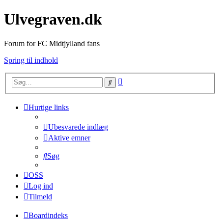
Ulvegraven.dk
Forum for FC Midtjylland fans
Spring til indhold
Avanceret
Søg
søgning
Hurtige links
Ubesvarede indlæg
Aktive emner
Søg
OSS
Log ind
Tilmeld
Boardindeks