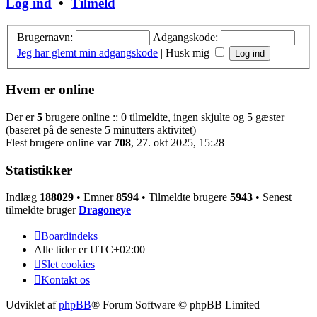
Log ind
•
Tilmeld
Brugernavn:
Adgangskode:
Jeg har glemt min adgangskode
|
Husk mig
Hvem er online
Der er
5
brugere online :: 0 tilmeldte, ingen skjulte og 5 gæster
(baseret på de seneste 5 minutters aktivitet)
Flest brugere online var
708
, 27. okt 2025, 15:28
Statistikker
Indlæg
188029
• Emner
8594
• Tilmeldte brugere
5943
• Senest
tilmeldte bruger
Dragoneye
Boardindeks
Alle tider er
UTC+02:00
Slet cookies
Kontakt os
Udviklet af
phpBB
® Forum Software © phpBB Limited