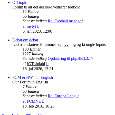
indlæg
Off topic
Forum til alt det der ikke vedrører fodbold
12
Emner
66
Indlæg
Seneste indlæg
Re: Football manager
Vis
af
mytyt
det
6. jan 2023, 12:06
seneste
indlæg
Debat om debat
Lad os diskutere forummets opbygning og få nogle inputs
133
Emner
1227
Indlæg
Seneste indlæg
Opdatering til phpBB3.3.17
Vis
af
JGToftdahl
det
16. jul 2026, 13:21
seneste
indlæg
FCM & BW - In English
Our Forum in English
7
Emner
63
Indlæg
Seneste indlæg
Re: Europa League
Vis
af
FCMNL
det
18. feb 2016, 10:28
seneste
indlæg