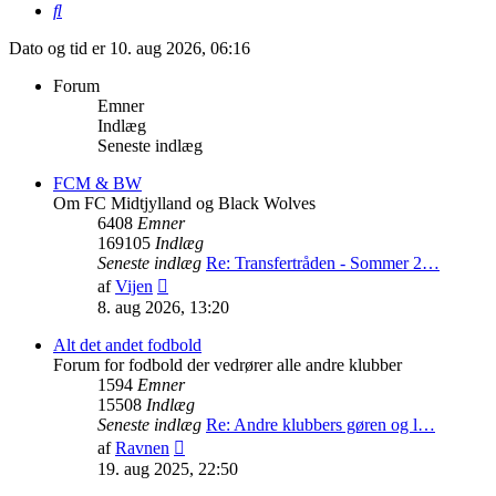
Søg
Dato og tid er 10. aug 2026, 06:16
Forum
Emner
Indlæg
Seneste indlæg
FCM & BW
Om FC Midtjylland og Black Wolves
6408
Emner
169105
Indlæg
Seneste indlæg
Re: Transfertråden - Sommer 2…
Vis
af
Vijen
det
8. aug 2026, 13:20
seneste
indlæg
Alt det andet fodbold
Forum for fodbold der vedrører alle andre klubber
1594
Emner
15508
Indlæg
Seneste indlæg
Re: Andre klubbers gøren og l…
Vis
af
Ravnen
det
19. aug 2025, 22:50
seneste