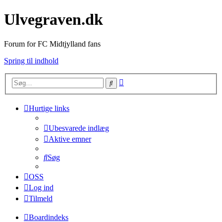
Ulvegraven.dk
Forum for FC Midtjylland fans
Spring til indhold
Avanceret
Søg
søgning
Hurtige links
Ubesvarede indlæg
Aktive emner
Søg
OSS
Log ind
Tilmeld
Boardindeks