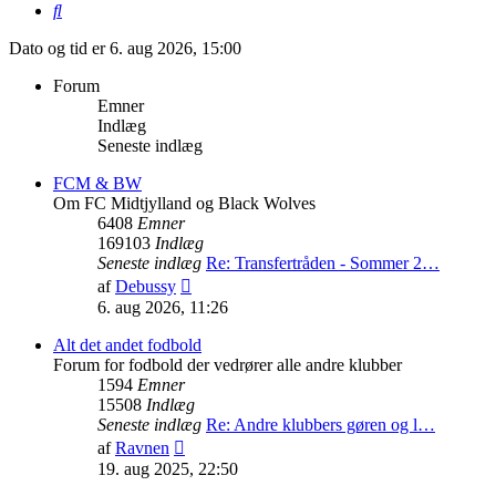
Søg
Dato og tid er 6. aug 2026, 15:00
Forum
Emner
Indlæg
Seneste indlæg
FCM & BW
Om FC Midtjylland og Black Wolves
6408
Emner
169103
Indlæg
Seneste indlæg
Re: Transfertråden - Sommer 2…
Vis
af
Debussy
det
6. aug 2026, 11:26
seneste
indlæg
Alt det andet fodbold
Forum for fodbold der vedrører alle andre klubber
1594
Emner
15508
Indlæg
Seneste indlæg
Re: Andre klubbers gøren og l…
Vis
af
Ravnen
det
19. aug 2025, 22:50
seneste