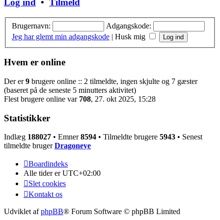
Log ind
•
Tilmeld
Brugernavn:
Adgangskode:
Jeg har glemt min adgangskode
|
Husk mig
Hvem er online
Der er
9
brugere online :: 2 tilmeldte, ingen skjulte og 7 gæster
(baseret på de seneste 5 minutters aktivitet)
Flest brugere online var
708
, 27. okt 2025, 15:28
Statistikker
Indlæg
188027
• Emner
8594
• Tilmeldte brugere
5943
• Senest
tilmeldte bruger
Dragoneye
Boardindeks
Alle tider er
UTC+02:00
Slet cookies
Kontakt os
Udviklet af
phpBB
® Forum Software © phpBB Limited