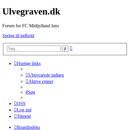
Ulvegraven.dk
Forum for FC Midtjylland fans
Spring til indhold
Avanceret
Søg
søgning
Hurtige links
Ubesvarede indlæg
Aktive emner
Søg
OSS
Log ind
Tilmeld
Boardindeks