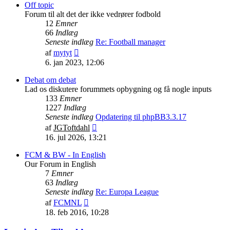
indlæg
Off topic
Forum til alt det der ikke vedrører fodbold
12
Emner
66
Indlæg
Seneste indlæg
Re: Football manager
Vis
af
mytyt
det
6. jan 2023, 12:06
seneste
indlæg
Debat om debat
Lad os diskutere forummets opbygning og få nogle inputs
133
Emner
1227
Indlæg
Seneste indlæg
Opdatering til phpBB3.3.17
Vis
af
JGToftdahl
det
16. jul 2026, 13:21
seneste
indlæg
FCM & BW - In English
Our Forum in English
7
Emner
63
Indlæg
Seneste indlæg
Re: Europa League
Vis
af
FCMNL
det
18. feb 2016, 10:28
seneste
indlæg