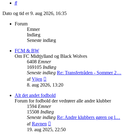
Søg
Dato og tid er 9. aug 2026, 16:35
Forum
Emner
Indlæg
Seneste indlæg
FCM & BW
Om FC Midtjylland og Black Wolves
6408
Emner
169105
Indlæg
Seneste indlæg
Re: Transfertråden - Sommer 2…
Vis
af
Vijen
det
8. aug 2026, 13:20
seneste
indlæg
Alt det andet fodbold
Forum for fodbold der vedrører alle andre klubber
1594
Emner
15508
Indlæg
Seneste indlæg
Re: Andre klubbers gøren og l…
Vis
af
Ravnen
det
19. aug 2025, 22:50
seneste