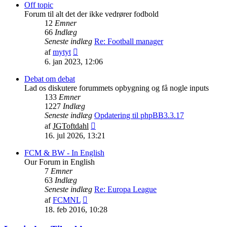
indlæg
Off topic
Forum til alt det der ikke vedrører fodbold
12
Emner
66
Indlæg
Seneste indlæg
Re: Football manager
Vis
af
mytyt
det
6. jan 2023, 12:06
seneste
indlæg
Debat om debat
Lad os diskutere forummets opbygning og få nogle inputs
133
Emner
1227
Indlæg
Seneste indlæg
Opdatering til phpBB3.3.17
Vis
af
JGToftdahl
det
16. jul 2026, 13:21
seneste
indlæg
FCM & BW - In English
Our Forum in English
7
Emner
63
Indlæg
Seneste indlæg
Re: Europa League
Vis
af
FCMNL
det
18. feb 2016, 10:28
seneste
indlæg