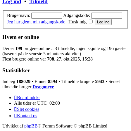
Log ind
•
Tilmeld
Brugernavn:
Adgangskode:
Jeg har glemt min adgangskode
|
Husk mig
Hvem er online
Der er
199
brugere online :: 3 tilmeldte, ingen skjulte og 196 gæster
(baseret på de seneste 5 minutters aktivitet)
Flest brugere online var
708
, 27. okt 2025, 15:28
Statistikker
Indlæg
188029
• Emner
8594
• Tilmeldte brugere
5943
• Senest
tilmeldte bruger
Dragoneye
Boardindeks
Alle tider er
UTC+02:00
Slet cookies
Kontakt os
Udviklet af
phpBB
® Forum Software © phpBB Limited