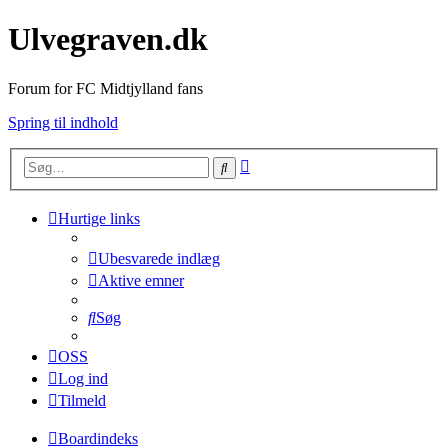
Ulvegraven.dk
Forum for FC Midtjylland fans
Spring til indhold
Avanceret
Søg
søgning
Hurtige links
Ubesvarede indlæg
Aktive emner
Søg
OSS
Log ind
Tilmeld
Boardindeks