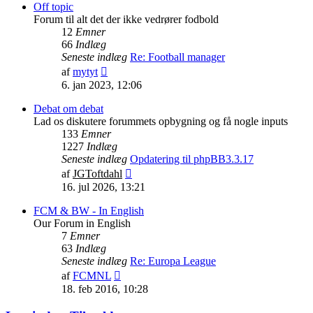
indlæg
Off topic
Forum til alt det der ikke vedrører fodbold
12
Emner
66
Indlæg
Seneste indlæg
Re: Football manager
Vis
af
mytyt
det
6. jan 2023, 12:06
seneste
indlæg
Debat om debat
Lad os diskutere forummets opbygning og få nogle inputs
133
Emner
1227
Indlæg
Seneste indlæg
Opdatering til phpBB3.3.17
Vis
af
JGToftdahl
det
16. jul 2026, 13:21
seneste
indlæg
FCM & BW - In English
Our Forum in English
7
Emner
63
Indlæg
Seneste indlæg
Re: Europa League
Vis
af
FCMNL
det
18. feb 2016, 10:28
seneste
indlæg