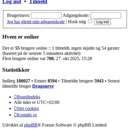
Log ind
•
Tilmeld
Brugernavn:
Adgangskode:
Jeg har glemt min adgangskode
|
Husk mig
Hvem er online
Der er
55
brugere online :: 1 tilmeldt, ingen skjulte og 54 gæster
(baseret på de seneste 5 minutters aktivitet)
Flest brugere online var
708
, 27. okt 2025, 15:28
Statistikker
Indlæg
188027
• Emner
8594
• Tilmeldte brugere
5943
• Senest
tilmeldte bruger
Dragoneye
Boardindeks
Alle tider er
UTC+02:00
Slet cookies
Kontakt os
Udviklet af
phpBB
® Forum Software © phpBB Limited