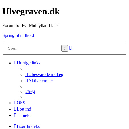
Ulvegraven.dk
Forum for FC Midtjylland fans
Spring til indhold
Avanceret
Søg
søgning
Hurtige links
Ubesvarede indlæg
Aktive emner
Søg
OSS
Log ind
Tilmeld
Boardindeks