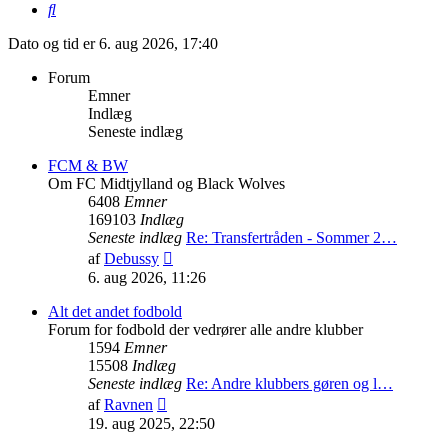
Søg
Dato og tid er 6. aug 2026, 17:40
Forum
Emner
Indlæg
Seneste indlæg
FCM & BW
Om FC Midtjylland og Black Wolves
6408
Emner
169103
Indlæg
Seneste indlæg
Re: Transfertråden - Sommer 2…
Vis
af
Debussy
det
6. aug 2026, 11:26
seneste
indlæg
Alt det andet fodbold
Forum for fodbold der vedrører alle andre klubber
1594
Emner
15508
Indlæg
Seneste indlæg
Re: Andre klubbers gøren og l…
Vis
af
Ravnen
det
19. aug 2025, 22:50
seneste