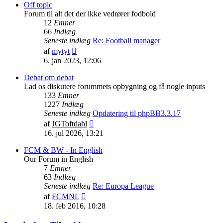
indlæg
Off topic
Forum til alt det der ikke vedrører fodbold
12
Emner
66
Indlæg
Seneste indlæg
Re: Football manager
Vis
af
mytyt
det
6. jan 2023, 12:06
seneste
indlæg
Debat om debat
Lad os diskutere forummets opbygning og få nogle inputs
133
Emner
1227
Indlæg
Seneste indlæg
Opdatering til phpBB3.3.17
Vis
af
JGToftdahl
det
16. jul 2026, 13:21
seneste
indlæg
FCM & BW - In English
Our Forum in English
7
Emner
63
Indlæg
Seneste indlæg
Re: Europa League
Vis
af
FCMNL
det
18. feb 2016, 10:28
seneste
indlæg