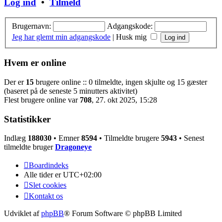
Log ind
•
Tilmeld
Brugernavn:
Adgangskode:
Jeg har glemt min adgangskode
|
Husk mig
Hvem er online
Der er
15
brugere online :: 0 tilmeldte, ingen skjulte og 15 gæster
(baseret på de seneste 5 minutters aktivitet)
Flest brugere online var
708
, 27. okt 2025, 15:28
Statistikker
Indlæg
188030
• Emner
8594
• Tilmeldte brugere
5943
• Senest
tilmeldte bruger
Dragoneye
Boardindeks
Alle tider er
UTC+02:00
Slet cookies
Kontakt os
Udviklet af
phpBB
® Forum Software © phpBB Limited