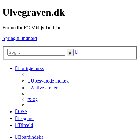
Ulvegraven.dk
Forum for FC Midtjylland fans
Spring til indhold
Avanceret
Søg
søgning
Hurtige links
Ubesvarede indlæg
Aktive emner
Søg
OSS
Log ind
Tilmeld
Boardindeks