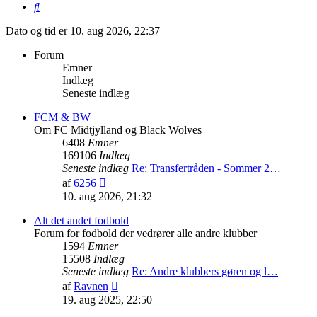
Søg
Dato og tid er 10. aug 2026, 22:37
Forum
Emner
Indlæg
Seneste indlæg
FCM & BW
Om FC Midtjylland og Black Wolves
6408
Emner
169106
Indlæg
Seneste indlæg
Re: Transfertråden - Sommer 2…
Vis
af
6256
det
10. aug 2026, 21:32
seneste
indlæg
Alt det andet fodbold
Forum for fodbold der vedrører alle andre klubber
1594
Emner
15508
Indlæg
Seneste indlæg
Re: Andre klubbers gøren og l…
Vis
af
Ravnen
det
19. aug 2025, 22:50
seneste