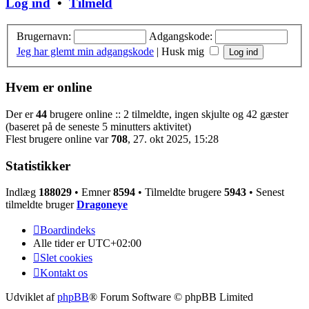
Log ind
•
Tilmeld
Brugernavn:
Adgangskode:
Jeg har glemt min adgangskode
|
Husk mig
Hvem er online
Der er
44
brugere online :: 2 tilmeldte, ingen skjulte og 42 gæster
(baseret på de seneste 5 minutters aktivitet)
Flest brugere online var
708
, 27. okt 2025, 15:28
Statistikker
Indlæg
188029
• Emner
8594
• Tilmeldte brugere
5943
• Senest
tilmeldte bruger
Dragoneye
Boardindeks
Alle tider er
UTC+02:00
Slet cookies
Kontakt os
Udviklet af
phpBB
® Forum Software © phpBB Limited