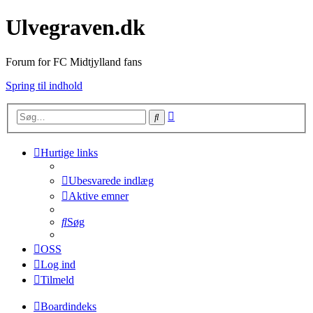
Ulvegraven.dk
Forum for FC Midtjylland fans
Spring til indhold
Avanceret
Søg
søgning
Hurtige links
Ubesvarede indlæg
Aktive emner
Søg
OSS
Log ind
Tilmeld
Boardindeks