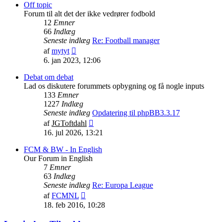
indlæg
Off topic
Forum til alt det der ikke vedrører fodbold
12
Emner
66
Indlæg
Seneste indlæg
Re: Football manager
Vis
af
mytyt
det
6. jan 2023, 12:06
seneste
indlæg
Debat om debat
Lad os diskutere forummets opbygning og få nogle inputs
133
Emner
1227
Indlæg
Seneste indlæg
Opdatering til phpBB3.3.17
Vis
af
JGToftdahl
det
16. jul 2026, 13:21
seneste
indlæg
FCM & BW - In English
Our Forum in English
7
Emner
63
Indlæg
Seneste indlæg
Re: Europa League
Vis
af
FCMNL
det
18. feb 2016, 10:28
seneste
indlæg