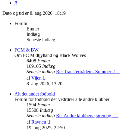
Søg
Dato og tid er 8. aug 2026, 18:19
Forum
Emner
Indlæg
Seneste indlæg
FCM & BW
Om FC Midtjylland og Black Wolves
6408
Emner
169105
Indlæg
Seneste indlæg
Re: Transfertråden - Sommer 2…
Vis
af
Vijen
det
8. aug 2026, 13:20
seneste
indlæg
Alt det andet fodbold
Forum for fodbold der vedrører alle andre klubber
1594
Emner
15508
Indlæg
Seneste indlæg
Re: Andre klubbers gøren og l…
Vis
af
Ravnen
det
19. aug 2025, 22:50
seneste