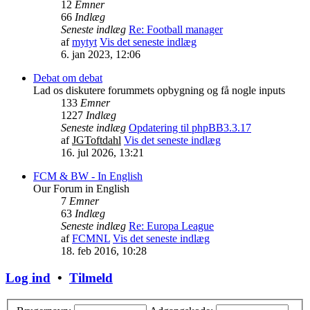
12
Emner
66
Indlæg
Seneste indlæg
Re: Football manager
af
mytyt
Vis det seneste indlæg
6. jan 2023, 12:06
Debat om debat
Lad os diskutere forummets opbygning og få nogle inputs
133
Emner
1227
Indlæg
Seneste indlæg
Opdatering til phpBB3.3.17
af
JGToftdahl
Vis det seneste indlæg
16. jul 2026, 13:21
FCM & BW - In English
Our Forum in English
7
Emner
63
Indlæg
Seneste indlæg
Re: Europa League
af
FCMNL
Vis det seneste indlæg
18. feb 2016, 10:28
Log ind
•
Tilmeld