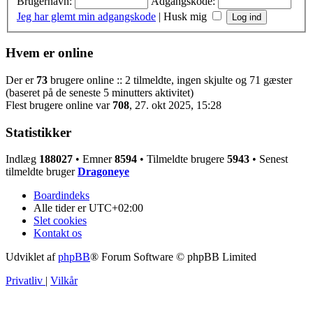
Brugernavn:
Adgangskode:
Jeg har glemt min adgangskode
|
Husk mig
Hvem er online
Der er
73
brugere online :: 2 tilmeldte, ingen skjulte og 71 gæster
(baseret på de seneste 5 minutters aktivitet)
Flest brugere online var
708
, 27. okt 2025, 15:28
Statistikker
Indlæg
188027
• Emner
8594
• Tilmeldte brugere
5943
• Senest
tilmeldte bruger
Dragoneye
Boardindeks
Alle tider er
UTC+02:00
Slet cookies
Kontakt os
Udviklet af
phpBB
® Forum Software © phpBB Limited
Privatliv
|
Vilkår