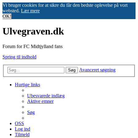
Vi bruger cookies for at sikre du får den bedste oplevelse på vort
websted.
Lær mere
OK!
Ulvegraven.dk
Forum for FC Midtjylland fans
Spring til indhold
Avanceret søgning
Søg
Hurtige links
Ubesvarede indlæg
Aktive emner
Søg
OSS
Log ind
Tilmeld