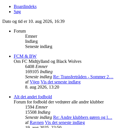
Boardindeks
Søg
Dato og tid er 10. aug 2026, 16:39
Forum
Emner
Indlæg
Seneste indlæg
FCM & BW
Om FC Midtjylland og Black Wolves
6408
Emner
169105
Indlæg
Seneste indlæg
Re: Transfertråden - Sommer 2…
af
Vijen
Vis det seneste indlæg
8. aug 2026, 13:20
Alt det andet fodbold
Forum for fodbold der vedrører alle andre klubber
1594
Emner
15508
Indlæg
Seneste indlæg
Re: Andre klubbers gøren og l…
af
Ravnen
Vis det seneste indlæg
19. aug 2025, 22:50