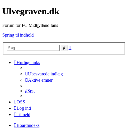
Ulvegraven.dk
Forum for FC Midtjylland fans
Spring til indhold
Avanceret
Søg
søgning
Hurtige links
Ubesvarede indlæg
Aktive emner
Søg
OSS
Log ind
Tilmeld
Boardindeks