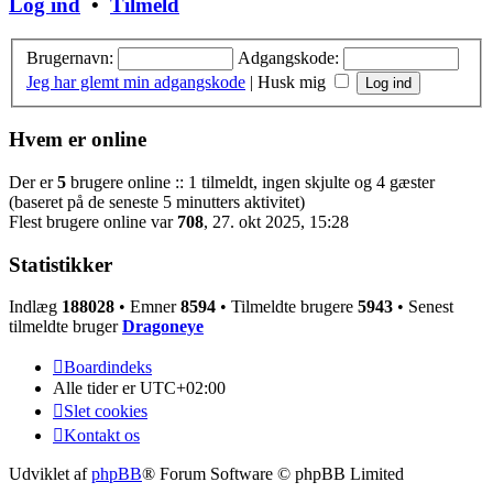
Log ind
•
Tilmeld
Brugernavn:
Adgangskode:
Jeg har glemt min adgangskode
|
Husk mig
Hvem er online
Der er
5
brugere online :: 1 tilmeldt, ingen skjulte og 4 gæster
(baseret på de seneste 5 minutters aktivitet)
Flest brugere online var
708
, 27. okt 2025, 15:28
Statistikker
Indlæg
188028
• Emner
8594
• Tilmeldte brugere
5943
• Senest
tilmeldte bruger
Dragoneye
Boardindeks
Alle tider er
UTC+02:00
Slet cookies
Kontakt os
Udviklet af
phpBB
® Forum Software © phpBB Limited