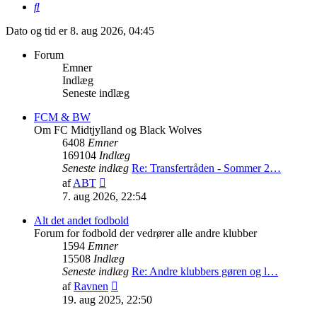
Søg
Dato og tid er 8. aug 2026, 04:45
Forum
Emner
Indlæg
Seneste indlæg
FCM & BW
Om FC Midtjylland og Black Wolves
6408
Emner
169104
Indlæg
Seneste indlæg
Re: Transfertråden - Sommer 2…
Vis
af
ABT
det
7. aug 2026, 22:54
seneste
indlæg
Alt det andet fodbold
Forum for fodbold der vedrører alle andre klubber
1594
Emner
15508
Indlæg
Seneste indlæg
Re: Andre klubbers gøren og l…
Vis
af
Ravnen
det
19. aug 2025, 22:50
seneste