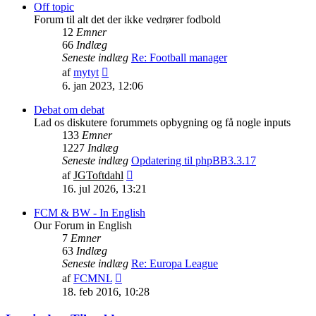
indlæg
Off topic
Forum til alt det der ikke vedrører fodbold
12
Emner
66
Indlæg
Seneste indlæg
Re: Football manager
Vis
af
mytyt
det
6. jan 2023, 12:06
seneste
indlæg
Debat om debat
Lad os diskutere forummets opbygning og få nogle inputs
133
Emner
1227
Indlæg
Seneste indlæg
Opdatering til phpBB3.3.17
Vis
af
JGToftdahl
det
16. jul 2026, 13:21
seneste
indlæg
FCM & BW - In English
Our Forum in English
7
Emner
63
Indlæg
Seneste indlæg
Re: Europa League
Vis
af
FCMNL
det
18. feb 2016, 10:28
seneste
indlæg