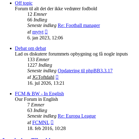
indlæg
Off topic
Forum til alt det der ikke vedrører fodbold
12
Emner
66
Indlæg
Seneste indlæg
Re: Football manager
Vis
af
mytyt
det
6. jan 2023, 12:06
seneste
indlæg
Debat om debat
Lad os diskutere forummets opbygning og få nogle inputs
133
Emner
1227
Indlæg
Seneste indlæg
Opdatering til phpBB3.3.17
Vis
af
JGToftdahl
det
16. jul 2026, 13:21
seneste
indlæg
FCM & BW - In English
Our Forum in English
7
Emner
63
Indlæg
Seneste indlæg
Re: Europa League
Vis
af
FCMNL
det
18. feb 2016, 10:28
seneste
indlæg