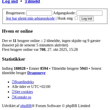
Log ind
•
Tilmeld
Brugernavn:
Adgangskode:
Jeg har glemt min adgangskode
|
Husk mig
Hvem er online
Der er
11
brugere online :: 2 tilmeldte, ingen skjulte og 9 gæster
(baseret på de seneste 5 minutters aktivitet)
Flest brugere online var
708
, 27. okt 2025, 15:28
Statistikker
Indlæg
188028
• Emner
8594
• Tilmeldte brugere
5943
• Senest
tilmeldte bruger
Dragoneye
Boardindeks
Alle tider er
UTC+02:00
Slet cookies
Kontakt os
Udviklet af
phpBB
® Forum Software © phpBB Limited