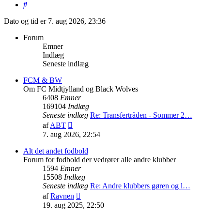
Søg
Dato og tid er 7. aug 2026, 23:36
Forum
Emner
Indlæg
Seneste indlæg
FCM & BW
Om FC Midtjylland og Black Wolves
6408
Emner
169104
Indlæg
Seneste indlæg
Re: Transfertråden - Sommer 2…
Vis
af
ABT
det
7. aug 2026, 22:54
seneste
indlæg
Alt det andet fodbold
Forum for fodbold der vedrører alle andre klubber
1594
Emner
15508
Indlæg
Seneste indlæg
Re: Andre klubbers gøren og l…
Vis
af
Ravnen
det
19. aug 2025, 22:50
seneste