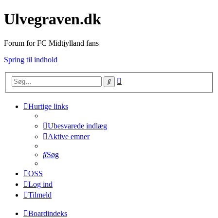
Ulvegraven.dk
Forum for FC Midtjylland fans
Spring til indhold
Avanceret
Søg
søgning
Hurtige links
Ubesvarede indlæg
Aktive emner
Søg
OSS
Log ind
Tilmeld
Boardindeks