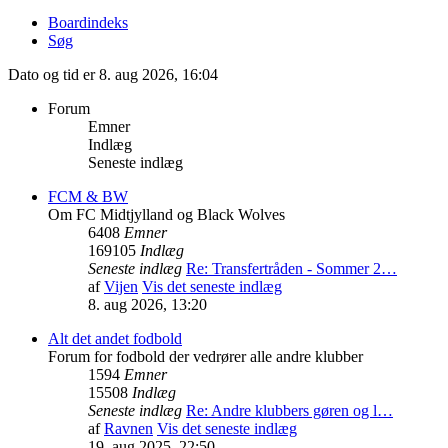
Boardindeks
Søg
Dato og tid er 8. aug 2026, 16:04
Forum
Emner
Indlæg
Seneste indlæg
FCM & BW
Om FC Midtjylland og Black Wolves
6408
Emner
169105
Indlæg
Seneste indlæg
Re: Transfertråden - Sommer 2…
af
Vijen
Vis det seneste indlæg
8. aug 2026, 13:20
Alt det andet fodbold
Forum for fodbold der vedrører alle andre klubber
1594
Emner
15508
Indlæg
Seneste indlæg
Re: Andre klubbers gøren og l…
af
Ravnen
Vis det seneste indlæg
19. aug 2025, 22:50