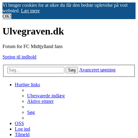
Vi bruger cookies for at sikre du får den bedste oplevelse på vort
websted.
Lær mere
OK!
Ulvegraven.dk
Forum for FC Midtjylland fans
Spring til indhold
Avanceret søgning
Søg
Hurtige links
Ubesvarede indlæg
Aktive emner
Søg
OSS
Log ind
Tilmeld