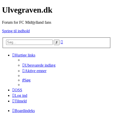
Ulvegraven.dk
Forum for FC Midtjylland fans
Spring til indhold
Avanceret
Søg
søgning
Hurtige links
Ubesvarede indlæg
Aktive emner
Søg
OSS
Log ind
Tilmeld
Boardindeks