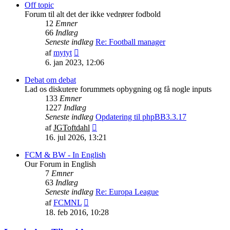
indlæg
Off topic
Forum til alt det der ikke vedrører fodbold
12
Emner
66
Indlæg
Seneste indlæg
Re: Football manager
Vis
af
mytyt
det
6. jan 2023, 12:06
seneste
indlæg
Debat om debat
Lad os diskutere forummets opbygning og få nogle inputs
133
Emner
1227
Indlæg
Seneste indlæg
Opdatering til phpBB3.3.17
Vis
af
JGToftdahl
det
16. jul 2026, 13:21
seneste
indlæg
FCM & BW - In English
Our Forum in English
7
Emner
63
Indlæg
Seneste indlæg
Re: Europa League
Vis
af
FCMNL
det
18. feb 2016, 10:28
seneste
indlæg