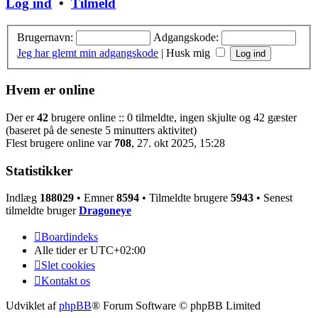
Log ind
•
Tilmeld
Brugernavn:
Adgangskode:
Jeg har glemt min adgangskode
|
Husk mig
Hvem er online
Der er
42
brugere online :: 0 tilmeldte, ingen skjulte og 42 gæster
(baseret på de seneste 5 minutters aktivitet)
Flest brugere online var
708
, 27. okt 2025, 15:28
Statistikker
Indlæg
188029
• Emner
8594
• Tilmeldte brugere
5943
• Senest
tilmeldte bruger
Dragoneye
Boardindeks
Alle tider er
UTC+02:00
Slet cookies
Kontakt os
Udviklet af
phpBB
® Forum Software © phpBB Limited