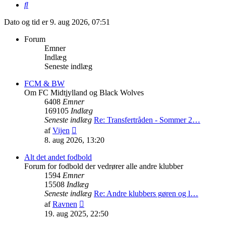
Søg
Dato og tid er 9. aug 2026, 07:51
Forum
Emner
Indlæg
Seneste indlæg
FCM & BW
Om FC Midtjylland og Black Wolves
6408
Emner
169105
Indlæg
Seneste indlæg
Re: Transfertråden - Sommer 2…
Vis
af
Vijen
det
8. aug 2026, 13:20
seneste
indlæg
Alt det andet fodbold
Forum for fodbold der vedrører alle andre klubber
1594
Emner
15508
Indlæg
Seneste indlæg
Re: Andre klubbers gøren og l…
Vis
af
Ravnen
det
19. aug 2025, 22:50
seneste