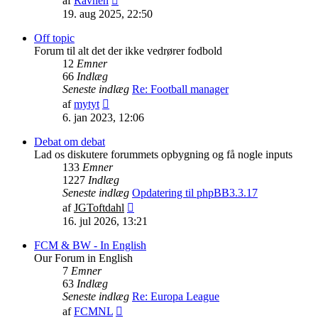
af
Ravnen
det
19. aug 2025, 22:50
seneste
indlæg
Off topic
Forum til alt det der ikke vedrører fodbold
12
Emner
66
Indlæg
Seneste indlæg
Re: Football manager
Vis
af
mytyt
det
6. jan 2023, 12:06
seneste
indlæg
Debat om debat
Lad os diskutere forummets opbygning og få nogle inputs
133
Emner
1227
Indlæg
Seneste indlæg
Opdatering til phpBB3.3.17
Vis
af
JGToftdahl
det
16. jul 2026, 13:21
seneste
indlæg
FCM & BW - In English
Our Forum in English
7
Emner
63
Indlæg
Seneste indlæg
Re: Europa League
Vis
af
FCMNL