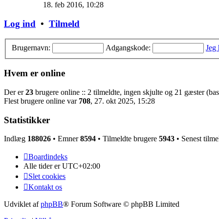
det
18. feb 2016, 10:28
seneste
indlæg
Log ind
•
Tilmeld
Brugernavn:
Adgangskode:
Jeg
Hvem er online
Der er
23
brugere online :: 2 tilmeldte, ingen skjulte og 21 gæster (bas
Flest brugere online var
708
, 27. okt 2025, 15:28
Statistikker
Indlæg
188026
• Emner
8594
• Tilmeldte brugere
5943
• Senest tilme
Boardindeks
Alle tider er
UTC+02:00
Slet cookies
Kontakt os
Udviklet af
phpBB
® Forum Software © phpBB Limited