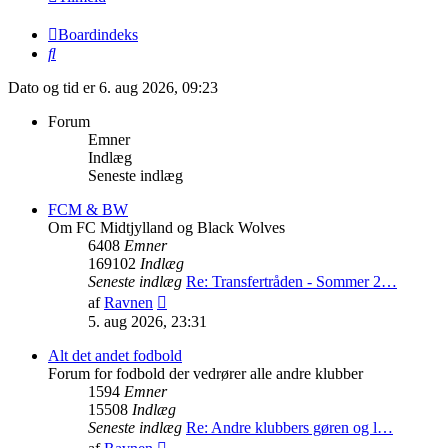
Boardindeks
Søg
Dato og tid er 6. aug 2026, 09:23
Forum
Emner
Indlæg
Seneste indlæg
FCM & BW
Om FC Midtjylland og Black Wolves
6408
Emner
169102
Indlæg
Seneste indlæg
Re: Transfertråden - Sommer 2…
Vis
af
Ravnen
det
5. aug 2026, 23:31
seneste
indlæg
Alt det andet fodbold
Forum for fodbold der vedrører alle andre klubber
1594
Emner
15508
Indlæg
Seneste indlæg
Re: Andre klubbers gøren og l…
Vis