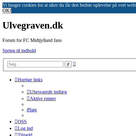
Vi bruger cookies for at sikre du får den bedste oplevelse på vort web
OK!
Ulvegraven.dk
Forum for FC Midtjylland fans
Spring til indhold
Avanceret
Søg
søgning
Hurtige links
Ubesvarede indlæg
Aktive emner
Søg
OSS
Log ind
Tilmeld