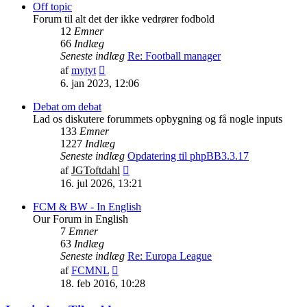
indlæg
Off topic
Forum til alt det der ikke vedrører fodbold
12
Emner
66
Indlæg
Seneste indlæg
Re: Football manager
Vis
af
mytyt
det
6. jan 2023, 12:06
seneste
indlæg
Debat om debat
Lad os diskutere forummets opbygning og få nogle inputs
133
Emner
1227
Indlæg
Seneste indlæg
Opdatering til phpBB3.3.17
Vis
af
JGToftdahl
det
16. jul 2026, 13:21
seneste
indlæg
FCM & BW - In English
Our Forum in English
7
Emner
63
Indlæg
Seneste indlæg
Re: Europa League
Vis
af
FCMNL
det
18. feb 2016, 10:28
seneste
indlæg