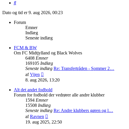
Søg
Dato og tid er 9. aug 2026, 00:23
Forum
Emner
Indlæg
Seneste indlæg
FCM & BW
Om FC Midtjylland og Black Wolves
6408
Emner
169105
Indlæg
Seneste indlæg
Re: Transfertråden - Sommer 2…
Vis
af
Vijen
det
8. aug 2026, 13:20
seneste
indlæg
Alt det andet fodbold
Forum for fodbold der vedrører alle andre klubber
1594
Emner
15508
Indlæg
Seneste indlæg
Re: Andre klubbers gøren og l…
Vis
af
Ravnen
det
19. aug 2025, 22:50
seneste