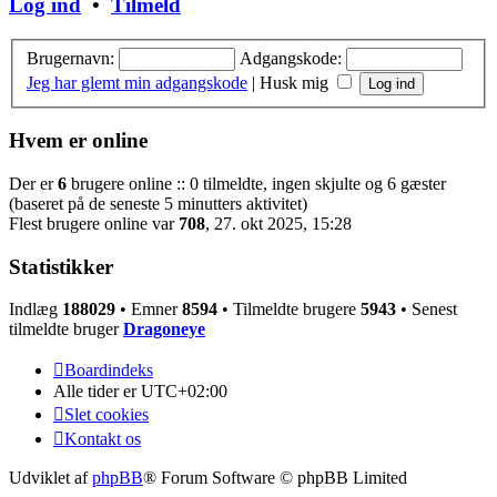
Log ind
•
Tilmeld
Brugernavn:
Adgangskode:
Jeg har glemt min adgangskode
|
Husk mig
Hvem er online
Der er
6
brugere online :: 0 tilmeldte, ingen skjulte og 6 gæster
(baseret på de seneste 5 minutters aktivitet)
Flest brugere online var
708
, 27. okt 2025, 15:28
Statistikker
Indlæg
188029
• Emner
8594
• Tilmeldte brugere
5943
• Senest
tilmeldte bruger
Dragoneye
Boardindeks
Alle tider er
UTC+02:00
Slet cookies
Kontakt os
Udviklet af
phpBB
® Forum Software © phpBB Limited