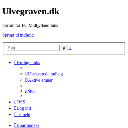
Ulvegraven.dk
Forum for FC Midtjylland fans
Spring til indhold
Avanceret
Søg
søgning
Hurtige links
Ubesvarede indlæg
Aktive emner
Søg
OSS
Log ind
Tilmeld
Boardindeks