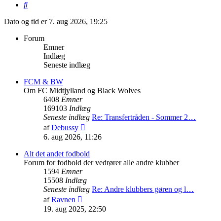
Søg
Dato og tid er 7. aug 2026, 19:25
Forum
Emner
Indlæg
Seneste indlæg
FCM & BW
Om FC Midtjylland og Black Wolves
6408
Emner
169103
Indlæg
Seneste indlæg
Re: Transfertråden - Sommer 2…
Vis
af
Debussy
det
6. aug 2026, 11:26
seneste
indlæg
Alt det andet fodbold
Forum for fodbold der vedrører alle andre klubber
1594
Emner
15508
Indlæg
Seneste indlæg
Re: Andre klubbers gøren og l…
Vis
af
Ravnen
det
19. aug 2025, 22:50
seneste