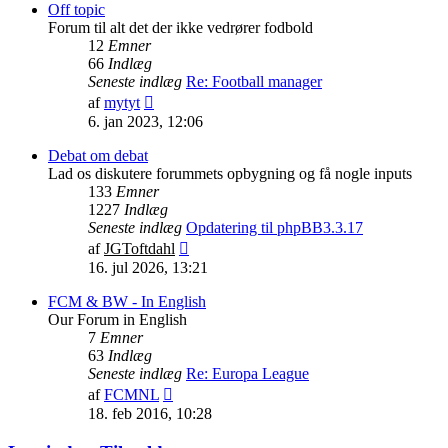
indlæg
Off topic
Forum til alt det der ikke vedrører fodbold
12
Emner
66
Indlæg
Seneste indlæg
Re: Football manager
Vis
af
mytyt
det
6. jan 2023, 12:06
seneste
indlæg
Debat om debat
Lad os diskutere forummets opbygning og få nogle inputs
133
Emner
1227
Indlæg
Seneste indlæg
Opdatering til phpBB3.3.17
Vis
af
JGToftdahl
det
16. jul 2026, 13:21
seneste
indlæg
FCM & BW - In English
Our Forum in English
7
Emner
63
Indlæg
Seneste indlæg
Re: Europa League
Vis
af
FCMNL
det
18. feb 2016, 10:28
seneste
indlæg