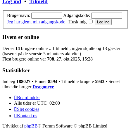
Log ind
•
Tilmeld
Brugernavn:
Adgangskode:
Jeg har glemt min adgangskode
|
Husk mig
Hvem er online
Der er
14
brugere online :: 1 tilmeldt, ingen skjulte og 13 gæster
(baseret på de seneste 5 minutters aktivitet)
Flest brugere online var
708
, 27. okt 2025, 15:28
Statistikker
Indlæg
188027
• Emner
8594
• Tilmeldte brugere
5943
• Senest
tilmeldte bruger
Dragoneye
Boardindeks
Alle tider er
UTC+02:00
Slet cookies
Kontakt os
Udviklet af
phpBB
® Forum Software © phpBB Limited