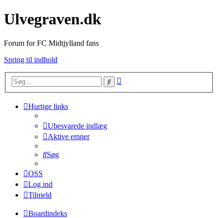
Ulvegraven.dk
Forum for FC Midtjylland fans
Spring til indhold
Avanceret
Søg
søgning
Hurtige links
Ubesvarede indlæg
Aktive emner
Søg
OSS
Log ind
Tilmeld
Boardindeks