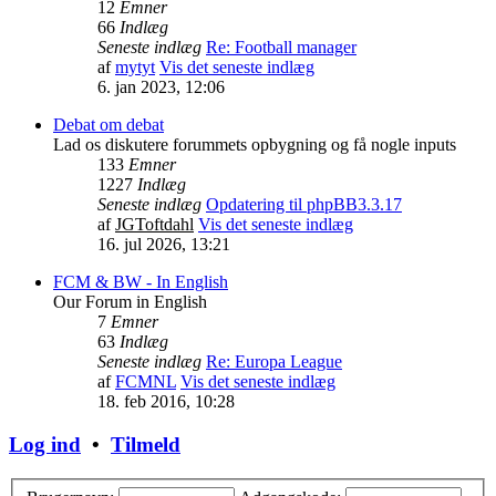
12
Emner
66
Indlæg
Seneste indlæg
Re: Football manager
af
mytyt
Vis det seneste indlæg
6. jan 2023, 12:06
Debat om debat
Lad os diskutere forummets opbygning og få nogle inputs
133
Emner
1227
Indlæg
Seneste indlæg
Opdatering til phpBB3.3.17
af
JGToftdahl
Vis det seneste indlæg
16. jul 2026, 13:21
FCM & BW - In English
Our Forum in English
7
Emner
63
Indlæg
Seneste indlæg
Re: Europa League
af
FCMNL
Vis det seneste indlæg
18. feb 2016, 10:28
Log ind
•
Tilmeld