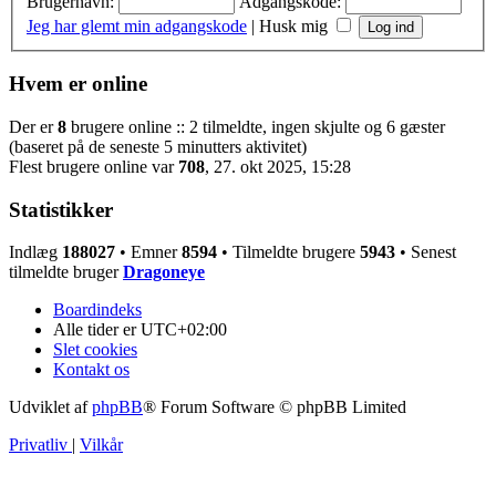
Brugernavn:
Adgangskode:
Jeg har glemt min adgangskode
|
Husk mig
Hvem er online
Der er
8
brugere online :: 2 tilmeldte, ingen skjulte og 6 gæster
(baseret på de seneste 5 minutters aktivitet)
Flest brugere online var
708
, 27. okt 2025, 15:28
Statistikker
Indlæg
188027
• Emner
8594
• Tilmeldte brugere
5943
• Senest
tilmeldte bruger
Dragoneye
Boardindeks
Alle tider er
UTC+02:00
Slet cookies
Kontakt os
Udviklet af
phpBB
® Forum Software © phpBB Limited
Privatliv
|
Vilkår