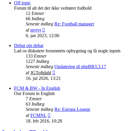
indlæg
Off topic
Forum til alt det der ikke vedrører fodbold
12
Emner
66
Indlæg
Seneste indlæg
Re: Football manager
Vis
af
mytyt
det
6. jan 2023, 12:06
seneste
indlæg
Debat om debat
Lad os diskutere forummets opbygning og få nogle inputs
133
Emner
1227
Indlæg
Seneste indlæg
Opdatering til phpBB3.3.17
Vis
af
JGToftdahl
det
16. jul 2026, 13:21
seneste
indlæg
FCM & BW - In English
Our Forum in English
7
Emner
63
Indlæg
Seneste indlæg
Re: Europa League
Vis
af
FCMNL
det
18. feb 2016, 10:28
seneste
indlæg