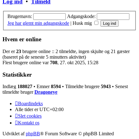
Log ind
•
Tilmeld
Brugernavn:
Adgangskode:
Jeg har glemt min adgangskode
|
Husk mig
Hvem er online
Der er
23
brugere online :: 2 tilmeldte, ingen skjulte og 21 gæster
(baseret på de seneste 5 minutters aktivitet)
Flest brugere online var
708
, 27. okt 2025, 15:28
Statistikker
Indlæg
188027
• Emner
8594
• Tilmeldte brugere
5943
• Senest
tilmeldte bruger
Dragoneye
Boardindeks
Alle tider er
UTC+02:00
Slet cookies
Kontakt os
Udviklet af
phpBB
® Forum Software © phpBB Limited