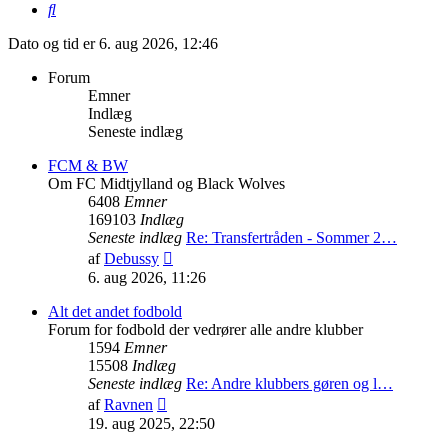
Søg
Dato og tid er 6. aug 2026, 12:46
Forum
Emner
Indlæg
Seneste indlæg
FCM & BW
Om FC Midtjylland og Black Wolves
6408
Emner
169103
Indlæg
Seneste indlæg
Re: Transfertråden - Sommer 2…
Vis
af
Debussy
det
6. aug 2026, 11:26
seneste
indlæg
Alt det andet fodbold
Forum for fodbold der vedrører alle andre klubber
1594
Emner
15508
Indlæg
Seneste indlæg
Re: Andre klubbers gøren og l…
Vis
af
Ravnen
det
19. aug 2025, 22:50
seneste