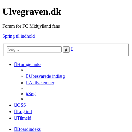
Ulvegraven.dk
Forum for FC Midtjylland fans
Spring til indhold
Avanceret
Søg
søgning
Hurtige links
Ubesvarede indlæg
Aktive emner
Søg
OSS
Log ind
Tilmeld
Boardindeks