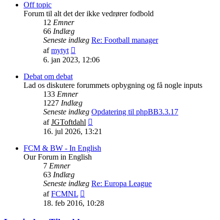
indlæg
Off topic
Forum til alt det der ikke vedrører fodbold
12
Emner
66
Indlæg
Seneste indlæg
Re: Football manager
Vis
af
mytyt
det
6. jan 2023, 12:06
seneste
indlæg
Debat om debat
Lad os diskutere forummets opbygning og få nogle inputs
133
Emner
1227
Indlæg
Seneste indlæg
Opdatering til phpBB3.3.17
Vis
af
JGToftdahl
det
16. jul 2026, 13:21
seneste
indlæg
FCM & BW - In English
Our Forum in English
7
Emner
63
Indlæg
Seneste indlæg
Re: Europa League
Vis
af
FCMNL
det
18. feb 2016, 10:28
seneste
indlæg