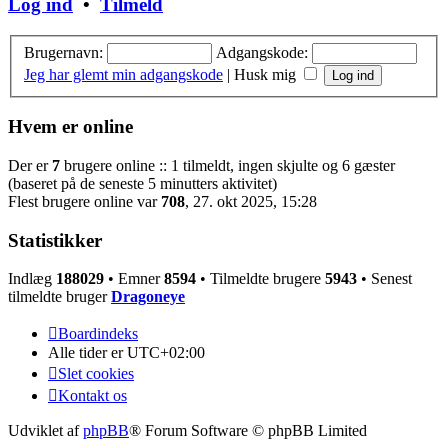
Log ind
•
Tilmeld
Brugernavn:
Adgangskode:
Jeg har glemt min adgangskode
|
Husk mig
Hvem er online
Der er
7
brugere online :: 1 tilmeldt, ingen skjulte og 6 gæster
(baseret på de seneste 5 minutters aktivitet)
Flest brugere online var
708
, 27. okt 2025, 15:28
Statistikker
Indlæg
188029
• Emner
8594
• Tilmeldte brugere
5943
• Senest
tilmeldte bruger
Dragoneye
Boardindeks
Alle tider er
UTC+02:00
Slet cookies
Kontakt os
Udviklet af
phpBB
® Forum Software © phpBB Limited