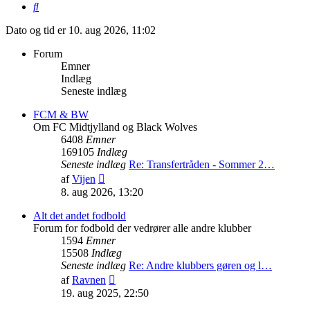
Søg
Dato og tid er 10. aug 2026, 11:02
Forum
Emner
Indlæg
Seneste indlæg
FCM & BW
Om FC Midtjylland og Black Wolves
6408
Emner
169105
Indlæg
Seneste indlæg
Re: Transfertråden - Sommer 2…
Vis
af
Vijen
det
8. aug 2026, 13:20
seneste
indlæg
Alt det andet fodbold
Forum for fodbold der vedrører alle andre klubber
1594
Emner
15508
Indlæg
Seneste indlæg
Re: Andre klubbers gøren og l…
Vis
af
Ravnen
det
19. aug 2025, 22:50
seneste