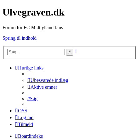
Ulvegraven.dk
Forum for FC Midtjylland fans
Spring til indhold
Avanceret
Søg
søgning
Hurtige links
Ubesvarede indlæg
Aktive emner
Søg
OSS
Log ind
Tilmeld
Boardindeks