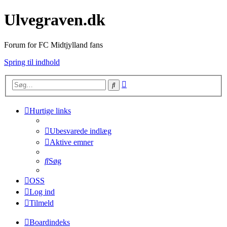
Ulvegraven.dk
Forum for FC Midtjylland fans
Spring til indhold
Avanceret
Søg
søgning
Hurtige links
Ubesvarede indlæg
Aktive emner
Søg
OSS
Log ind
Tilmeld
Boardindeks