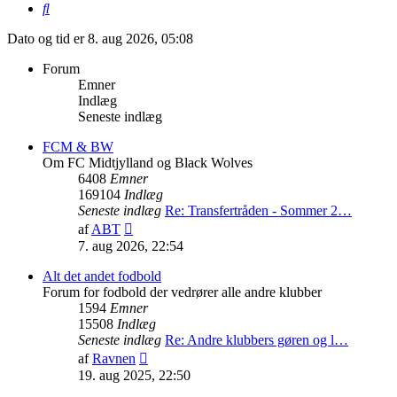
Søg
Dato og tid er 8. aug 2026, 05:08
Forum
Emner
Indlæg
Seneste indlæg
FCM & BW
Om FC Midtjylland og Black Wolves
6408
Emner
169104
Indlæg
Seneste indlæg
Re: Transfertråden - Sommer 2…
Vis
af
ABT
det
7. aug 2026, 22:54
seneste
indlæg
Alt det andet fodbold
Forum for fodbold der vedrører alle andre klubber
1594
Emner
15508
Indlæg
Seneste indlæg
Re: Andre klubbers gøren og l…
Vis
af
Ravnen
det
19. aug 2025, 22:50
seneste