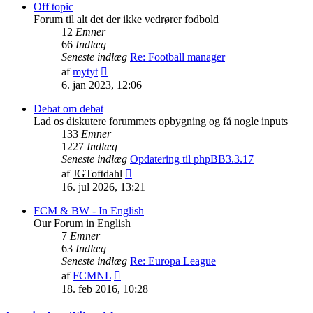
indlæg
Off topic
Forum til alt det der ikke vedrører fodbold
12
Emner
66
Indlæg
Seneste indlæg
Re: Football manager
Vis
af
mytyt
det
6. jan 2023, 12:06
seneste
indlæg
Debat om debat
Lad os diskutere forummets opbygning og få nogle inputs
133
Emner
1227
Indlæg
Seneste indlæg
Opdatering til phpBB3.3.17
Vis
af
JGToftdahl
det
16. jul 2026, 13:21
seneste
indlæg
FCM & BW - In English
Our Forum in English
7
Emner
63
Indlæg
Seneste indlæg
Re: Europa League
Vis
af
FCMNL
det
18. feb 2016, 10:28
seneste
indlæg