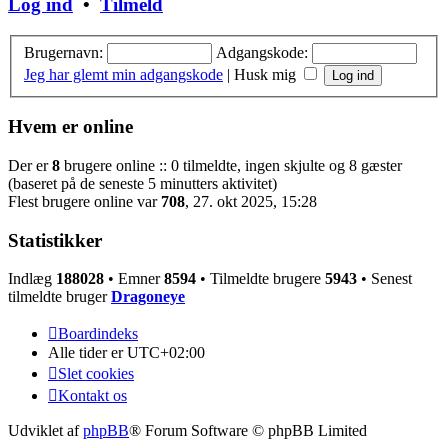
Log ind
•
Tilmeld
Brugernavn:
Adgangskode:
Jeg har glemt min adgangskode
|
Husk mig
Hvem er online
Der er
8
brugere online :: 0 tilmeldte, ingen skjulte og 8 gæster
(baseret på de seneste 5 minutters aktivitet)
Flest brugere online var
708
, 27. okt 2025, 15:28
Statistikker
Indlæg
188028
• Emner
8594
• Tilmeldte brugere
5943
• Senest
tilmeldte bruger
Dragoneye
Boardindeks
Alle tider er
UTC+02:00
Slet cookies
Kontakt os
Udviklet af
phpBB
® Forum Software © phpBB Limited