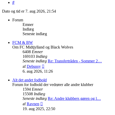
Søg
Dato og tid er 7. aug 2026, 21:54
Forum
Emner
Indlæg
Seneste indlæg
FCM & BW
Om FC Midtjylland og Black Wolves
6408
Emner
169103
Indlæg
Seneste indlæg
Re: Transfertråden - Sommer 2…
Vis
af
Debussy
det
6. aug 2026, 11:26
seneste
indlæg
Alt det andet fodbold
Forum for fodbold der vedrører alle andre klubber
1594
Emner
15508
Indlæg
Seneste indlæg
Re: Andre klubbers gøren og l…
Vis
af
Ravnen
det
19. aug 2025, 22:50
seneste