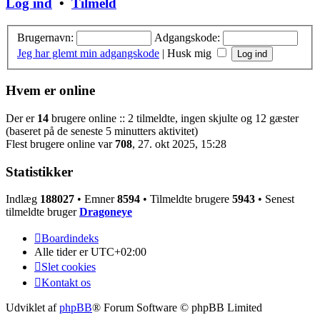
Log ind
•
Tilmeld
Brugernavn:
Adgangskode:
Jeg har glemt min adgangskode
|
Husk mig
Hvem er online
Der er
14
brugere online :: 2 tilmeldte, ingen skjulte og 12 gæster
(baseret på de seneste 5 minutters aktivitet)
Flest brugere online var
708
, 27. okt 2025, 15:28
Statistikker
Indlæg
188027
• Emner
8594
• Tilmeldte brugere
5943
• Senest
tilmeldte bruger
Dragoneye
Boardindeks
Alle tider er
UTC+02:00
Slet cookies
Kontakt os
Udviklet af
phpBB
® Forum Software © phpBB Limited