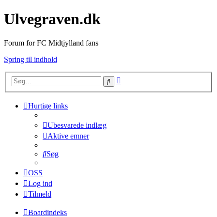
Ulvegraven.dk
Forum for FC Midtjylland fans
Spring til indhold
Avanceret
Søg
søgning
Hurtige links
Ubesvarede indlæg
Aktive emner
Søg
OSS
Log ind
Tilmeld
Boardindeks