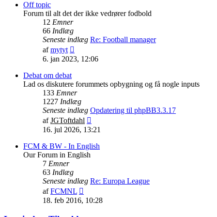
indlæg
Off topic
Forum til alt det der ikke vedrører fodbold
12
Emner
66
Indlæg
Seneste indlæg
Re: Football manager
Vis
af
mytyt
det
6. jan 2023, 12:06
seneste
indlæg
Debat om debat
Lad os diskutere forummets opbygning og få nogle inputs
133
Emner
1227
Indlæg
Seneste indlæg
Opdatering til phpBB3.3.17
Vis
af
JGToftdahl
det
16. jul 2026, 13:21
seneste
indlæg
FCM & BW - In English
Our Forum in English
7
Emner
63
Indlæg
Seneste indlæg
Re: Europa League
Vis
af
FCMNL
det
18. feb 2016, 10:28
seneste
indlæg