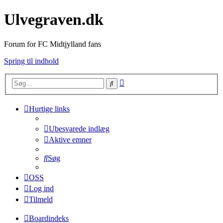
Ulvegraven.dk
Forum for FC Midtjylland fans
Spring til indhold
Avanceret
Søg
søgning
Hurtige links
Ubesvarede indlæg
Aktive emner
Søg
OSS
Log ind
Tilmeld
Boardindeks