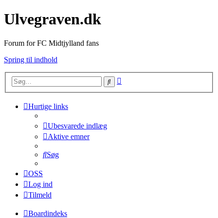
Ulvegraven.dk
Forum for FC Midtjylland fans
Spring til indhold
Avanceret
Søg
søgning
Hurtige links
Ubesvarede indlæg
Aktive emner
Søg
OSS
Log ind
Tilmeld
Boardindeks