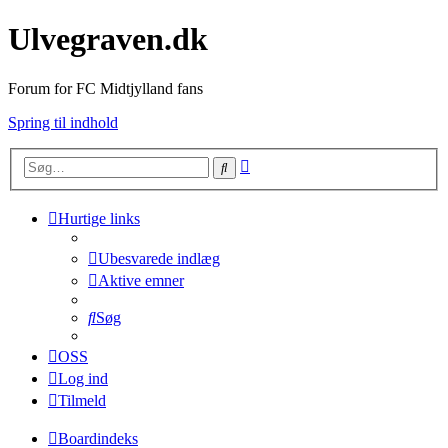
Ulvegraven.dk
Forum for FC Midtjylland fans
Spring til indhold
Avanceret
Søg
søgning
Hurtige links
Ubesvarede indlæg
Aktive emner
Søg
OSS
Log ind
Tilmeld
Boardindeks