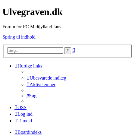
Ulvegraven.dk
Forum for FC Midtjylland fans
Spring til indhold
Avanceret
Søg
søgning
Hurtige links
Ubesvarede indlæg
Aktive emner
Søg
OSS
Log ind
Tilmeld
Boardindeks