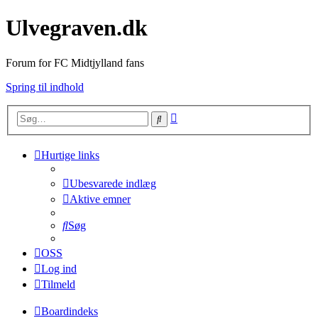
Ulvegraven.dk
Forum for FC Midtjylland fans
Spring til indhold
Avanceret
Søg
søgning
Hurtige links
Ubesvarede indlæg
Aktive emner
Søg
OSS
Log ind
Tilmeld
Boardindeks