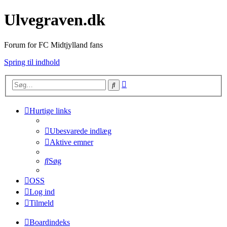
Ulvegraven.dk
Forum for FC Midtjylland fans
Spring til indhold
Avanceret
Søg
søgning
Hurtige links
Ubesvarede indlæg
Aktive emner
Søg
OSS
Log ind
Tilmeld
Boardindeks