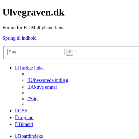
Ulvegraven.dk
Forum for FC Midtjylland fans
Spring til indhold
Avanceret
Søg
søgning
Hurtige links
Ubesvarede indlæg
Aktive emner
Søg
OSS
Log ind
Tilmeld
Boardindeks