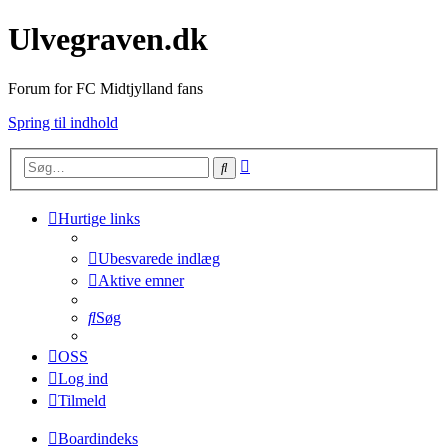
Ulvegraven.dk
Forum for FC Midtjylland fans
Spring til indhold
Avanceret
Søg
søgning
Hurtige links
Ubesvarede indlæg
Aktive emner
Søg
OSS
Log ind
Tilmeld
Boardindeks