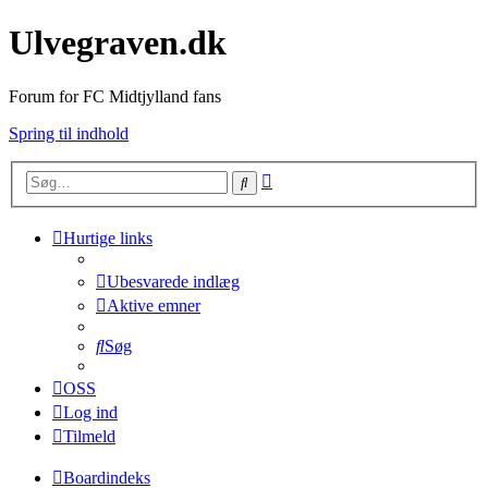
Ulvegraven.dk
Forum for FC Midtjylland fans
Spring til indhold
Avanceret
Søg
søgning
Hurtige links
Ubesvarede indlæg
Aktive emner
Søg
OSS
Log ind
Tilmeld
Boardindeks